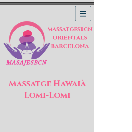
massatgesbcn
orientals
barcelona
MASAJESBCN
Massatge Hawaià
Lomi-Lomi